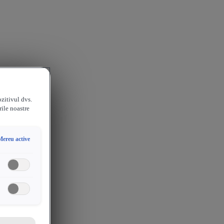
ozitivul dvs.
rile noastre
Mereu active