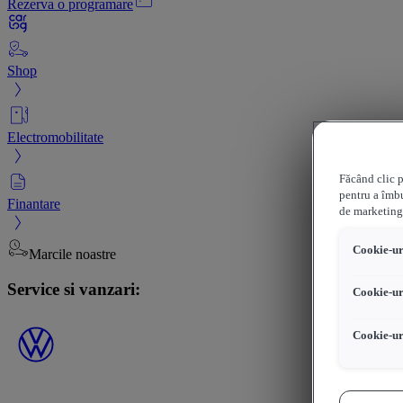
Rezerva o programare
Shop
Electromobilitate
Făcând clic p
pentru a îmbu
Finantare
de marketing
Cookie-uri
Marcile noastre
Service si vanzari:
Cookie-ur
Cookie-ur