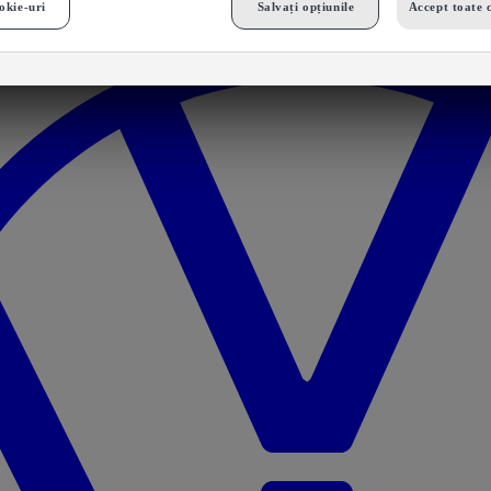
okie-uri
Salvați opțiunile
Accept toate 